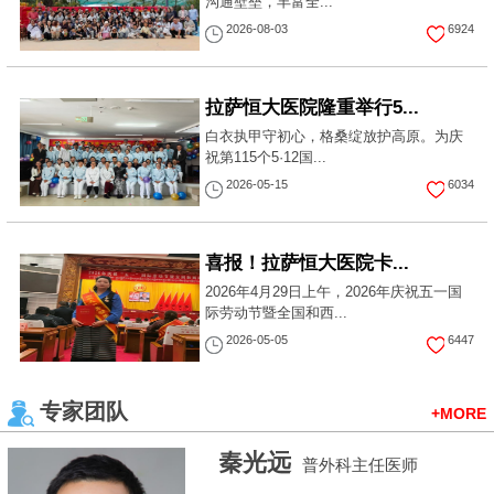
沟通壁垒，丰富全...
2026-08-03
6924
拉萨恒大医院隆重举行5...
白衣执甲守初心，格桑绽放护高原。为庆
祝第115个5·12国...
2026-05-15
6034
喜报！拉萨恒大医院卡...
2026年4月29日上午，2026年庆祝五一国
际劳动节暨全国和西...
2026-05-05
6447
专家团队
+MORE
李春林
外科医师