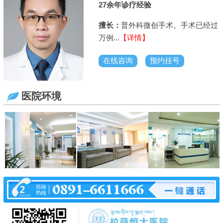
14余年诊疗经验
术已经过
擅长：
骨科、创伤科、常规整
手术等...
【详情】
在线咨询
预约挂号
医院环境