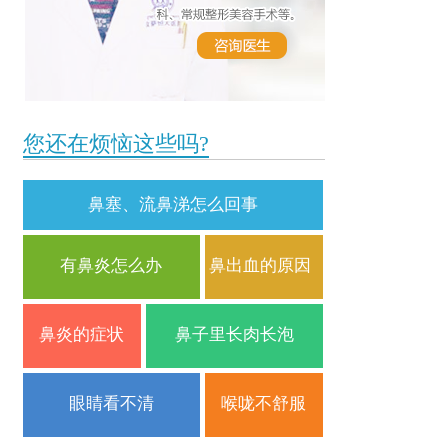
您还在烦恼这些吗?
鼻塞、流鼻涕怎么回事
有鼻炎怎么办
鼻出血的原因
鼻炎的症状
鼻子里长肉长泡
眼睛看不清
喉咙不舒服