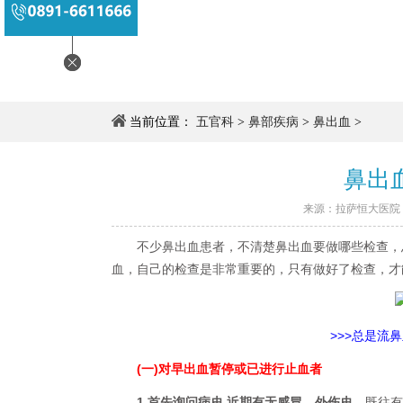
当前位置：
五官科
>
鼻部疾病
>
鼻出血
>
鼻出
来源：
拉萨恒大医院
不少鼻出血患者，不清楚鼻出血要做哪些检查，总
血，自己的检查是非常重要的，只有做好了检查，才能
>>>总是流
(一)对早出血暂停或已进行止血者
1.首先询问病史 近期有无感冒、外伤史。
既往有