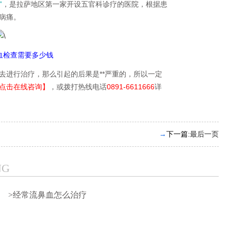
”
，是拉萨地区第一家开设五官科诊疗的医院，根据患
病痛。
血检查需要多少钱
进行治疗，那么引起的后果是**严重的，所以一定
点击在线咨询】
，或拨打热线电话
0891-6611666
详
→
下一篇:
最后一页
NG
>经常流鼻血怎么治疗