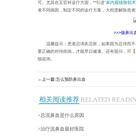
可。尤其在五官科诊疗方面，**引进
“鼻内窥镜微创术
者不同病因，制定不同的诊疗方案，大程度解除患者
>>>
做鼻出
温馨提示：患者忌讳疾忌医，如果因为忌讳而不去
要正确的对待疾病，才能早日健康。还有疑问，可
【
细咨询。
←
上一篇:
怎么预防鼻出血
相关阅读推荐
RELATED READI
>总流鼻血是什么原因
>治疗流鼻血最好医院