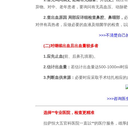
异物。对中、老年患者，要询问有无高血压、动脉硬
2.查出血原因 局部应详细检查鼻腔、鼻咽部，
必
对伴有高热者，应做必要的血液及细菌学的检查，以
>>>不清楚自
(二)对继续出血且出血量较多者
1.应先止血(
前、后鼻孔填塞)。
2.估计出血量：
若估计出血量达500-1000m
3.判断血供来源：
必要时应采取手术结扎相应的
>>>
咨询医
选择**专业医院，检查更精准
拉萨恒大五官科医院一直以**的医疗服务，雄厚