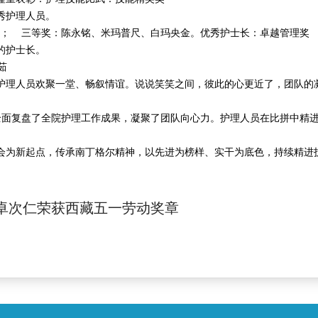
秀护理人员。
； 三等奖：陈永铭、米玛普尺、白玛央金。优秀护士长：卓越管理奖
的护士长。
茹
理人员欢聚一堂、畅叙情谊。说说笑笑之间，彼此的心更近了，团队的
，全面复盘了全院护理工作成果，凝聚了团队向心力。护理人员在比拼中精
为新起点，传承南丁格尔精神，以先进为榜样、实干为底色，持续精进
卓次仁荣获西藏五一劳动奖章