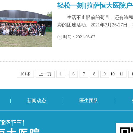
轻松一刻||拉萨恒大医院
生活不止眼前的苟且，还有诗和远
彩的团建活动。2021年7月26-27日
时间：2021-08-02
161条
上一页
1
..
6
7
8
9
10
11
|
新闻动态
|
医生团队
|