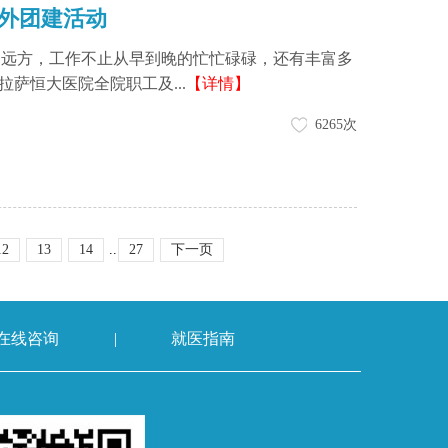
户外团建活动
方，工作不止从早到晚的忙忙碌碌，还有丰富多
，拉萨恒大医院全院职工及...
【详情】
6265次
12
13
14
..
27
下一页
在线咨询
|
就医指南