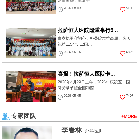
沟通壁垒，丰富全...
2026-08-03
5105
拉萨恒大医院隆重举行5...
白衣执甲守初心，格桑绽放护高原。为庆
祝第115个5·12国...
2026-05-15
6828
喜报！拉萨恒大医院卡...
2026年4月29日上午，2026年庆祝五一国
际劳动节暨全国和西...
2026-05-05
7407
专家团队
+MORE
李春林
外科医师